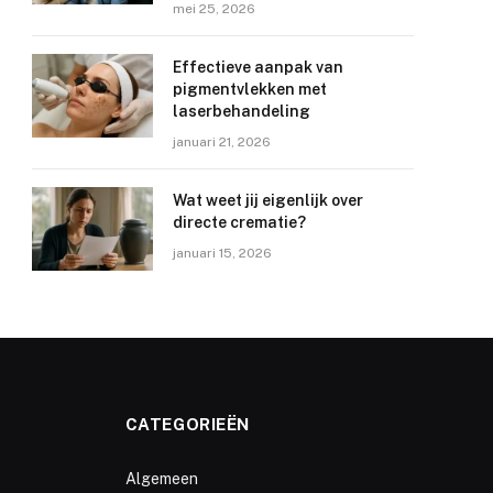
mei 25, 2026
Effectieve aanpak van
pigmentvlekken met
laserbehandeling
januari 21, 2026
Wat weet jij eigenlijk over
directe crematie?
januari 15, 2026
CATEGORIEËN
Algemeen