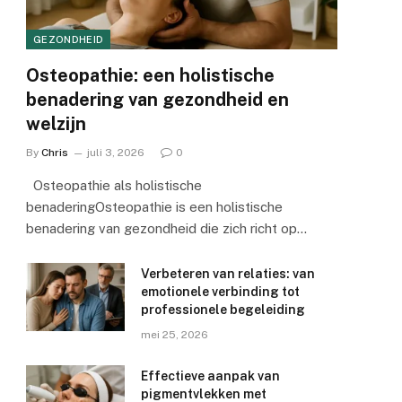
GEZONDHEID
Osteopathie: een holistische
benadering van gezondheid en
welzijn
By
Chris
juli 3, 2026
0
Osteopathie als holistische
benaderingOsteopathie is een holistische
benadering van gezondheid die zich richt op…
Verbeteren van relaties: van
emotionele verbinding tot
professionele begeleiding
mei 25, 2026
Effectieve aanpak van
pigmentvlekken met